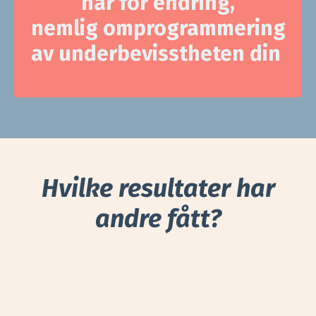
har for endring,
nemlig omprogrammering
av
underbevisstheten din
Hvilke resultater har
andre fått?