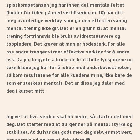
spisskompetansen jeg har innen det mentale feltet
(holder for tiden på med sertifisering nr 10) har gitt
meg uvurderlige verktøy, som gir den effekten vanlig
mental trening ikke gir. Det er en grunn til at mental
trening fortrinnsvis ble brukt av idrettsutøvere og
toppledere. Det krever at man er hodesterk. For alle
oss andre trenger vi mer effektive verktøy for å endre
oss.
Da jeg begynte å bruke de kraftfulle lydsporene og
teknikkene jeg har for å jobbe med underbevisstheten,
så kom resultatene for alle kundene mine, ikke bare de
som er sterkest mentalt.
Det er disse jeg deler med
deg i kurset mitt.
Jeg vet at hvis verden skal bli bedre, så starter det med
deg. Det starter med at du kjenner på mental styrke og
stabilitet. At du har det godt med deg selv, er motivert,
har overskudd og kan gi det videre 💗