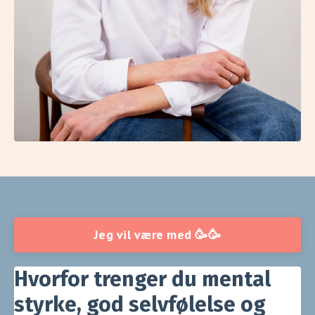
Jeg vil være med 🥳🥳
Hvorfor trenger du mental
styrke, god selvfølelse og