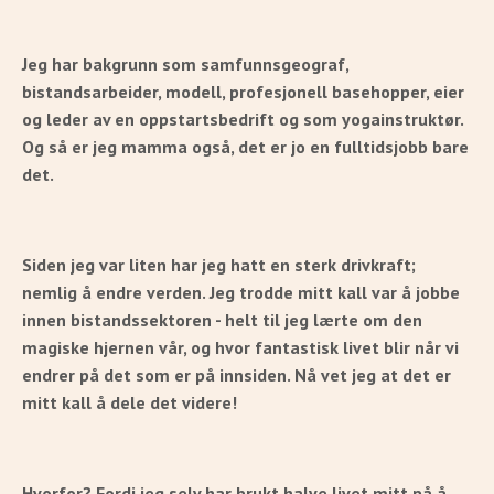
Jeg har bakgrunn som samfunnsgeograf,
bistandsarbeider, modell, profesjonell basehopper, eier
og leder av en oppstartsbedrift og som yogainstruktør.
Og så er jeg mamma også, det er jo en fulltidsjobb bare
det.
Siden jeg var liten har jeg hatt en sterk drivkraft;
nemlig å endre verden. Jeg trodde mitt kall var å jobbe
innen bistandssektoren - helt til jeg lærte om den
magiske hjernen vår, og hvor fantastisk livet blir når vi
endrer på det som er på innsiden. Nå vet jeg at det er
mitt kall å dele det videre!
Hvorfor? Fordi jeg selv har brukt halve livet mitt på å